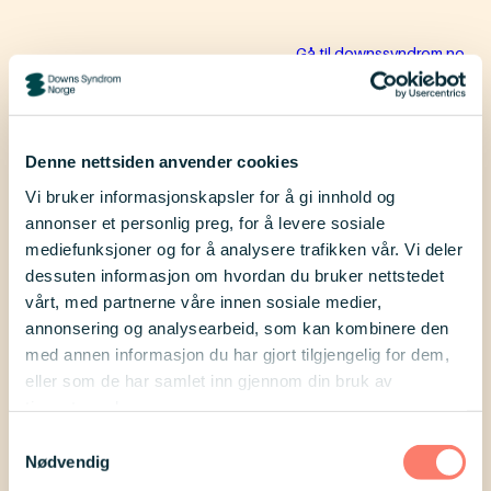
Hopp
Gå til downssyndrom.no
til
innhold
Denne nettsiden anvender cookies
Downs
Vi bruker informasjonskapsler for å gi innhold og
annonser et personlig preg, for å levere sosiale
Søk
Meny
Syndrom
mediefunksjoner og for å analysere trafikken vår. Vi deler
Vestfold
dessuten informasjon om hvordan du bruker nettstedet
Hjem
Downs Syndrom Vestfold
vårt, med partnerne våre innen sosiale medier,
annonsering og analysearbeid, som kan kombinere den
med annen informasjon du har gjort tilgjengelig for dem,
Downs Syndrom
eller som de har samlet inn gjennom din bruk av
tjenestene deres.
Vestfold
Samtykkevalg
Nødvendig