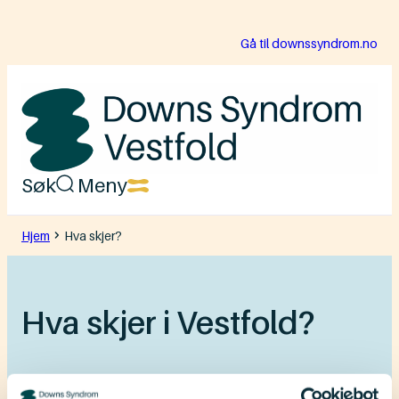
Hopp
Gå til downssyndrom.no
til
innhold
Downs
Søk
Meny
Syndrom
Vestfold
Hjem
Hva skjer?
Hva skjer i Vestfold?
På denne siden finner du alle lokale