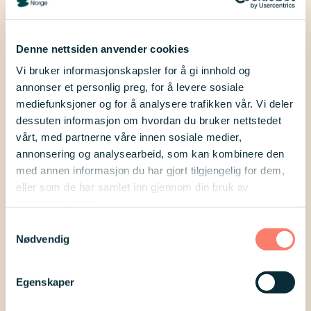
medlemsaktiviteter, arrangementer og
nyheter.
Denne nettsiden anvender cookies
Besøk oss på Facebook
Vi bruker informasjonskapsler for å gi innhold og
annonser et personlig preg, for å levere sosiale
mediefunksjoner og for å analysere trafikken vår. Vi deler
dessuten informasjon om hvordan du bruker nettstedet
vårt, med partnerne våre innen sosiale medier,
annonsering og analysearbeid, som kan kombinere den
med annen informasjon du har gjort tilgjengelig for dem,
eller som de har samlet inn gjennom din bruk av
tjenestene deres.
Samtykkevalg
Nødvendig
Egenskaper