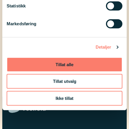
Statistikk
Markedsføring
Her kommer det mer informasjon etter
hvert.
Detaljer
Sorter etter
Kommende arrangementer
Tillat alle
Ingen resultater funnet.
Tillat utvalg
Ikke tillat