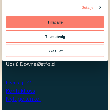
Detaljer
Epost:
styret@upsanddownsostfold.no
Tillat alle
Bli grasrotgiver
Tillat utvalg
Gå til Downs Syndrom Norge
Ikke tillat
Ups & Downs Østfold
Hva skjer?
Kontakt oss
Nyttige lenker