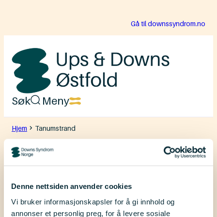
Hopp
Gå til downssyndrom.no
til
innhold
Ups
Søk
Meny
&
Downs
Hjem
Tanumstrand
Østfold
Tanumstrand
Denne nettsiden anvender cookies
Vi bruker informasjonskapsler for å gi innhold og
annonser et personlig preg, for å levere sosiale