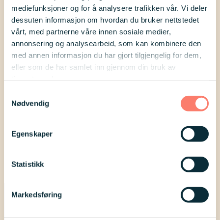
mediefunksjoner og for å analysere trafikken vår. Vi deler
dessuten informasjon om hvordan du bruker nettstedet
vårt, med partnerne våre innen sosiale medier,
annonsering og analysearbeid, som kan kombinere den
med annen informasjon du har gjort tilgjengelig for dem,
eller som de har samlet inn gjennom din bruk av
tjenestene deres.
Samtykkevalg
Nødvendig
14
aug
Arrangement
Egenskaper
Tanumstrand
Statistikk
Markedsføring