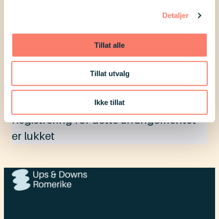
skjemaet nedenfor, samt å Vippse kr
Detaljer
100 per familie til Ups & Downs
Romerike, Vippsnummer #553716.
Tillat alle
Vi håper at vi ser mange av dere der!
Tillat utvalg
Påmeldingsfrist: 11.03.2026
Ikke tillat
Registrering for dette arrangementet
er lukket