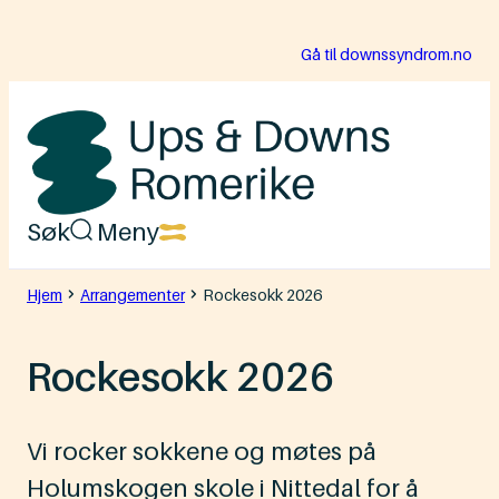
Hopp
Gå til downssyndrom.no
til
innhold
Ups
Søk
Meny
&
Downs
Hjem
Arrangementer
Rockesokk 2026
Romerike
Rockesokk 2026
Vi rocker sokkene og møtes på
Holumskogen skole i Nittedal for å