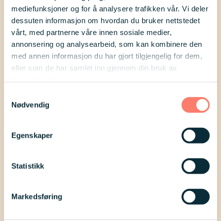
mediefunksjoner og for å analysere trafikken vår. Vi deler
dessuten informasjon om hvordan du bruker nettstedet
Det blir festmeny med pizza, drikke og
vårt, med partnerne våre innen sosiale medier,
annonsering og analysearbeid, som kan kombinere den
snacks.
med annen informasjon du har gjort tilgjengelig for dem,
eller som de har samlet inn gjennom din bruk av
Vi får besøk av klovn, det blir
tjenestene deres.
ansiktsmaling og ballongfigurer, vi
Samtykkevalg
Nødvendig
spiller Downs syndrom Norges egen
Rockesokk-sang og kanskje prøver vi
Egenskaper
oss på den nye dansen til den også.
Statistikk
Arrangementet er for betalende
medlemmer i Ups & Downs Romerike.
Markedsføring
Påmelding skjer ved å sende inn